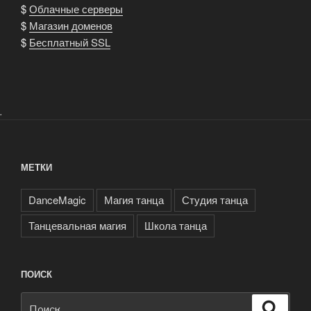
$
Облачные серверы
$
Магазин доменов
$
Бесплатный SSL
.
МЕТКИ
DanceMagic
Магия танца
Студия танца
Танцевальная магия
Школа танца
ПОИСК
Искать:
Поиск