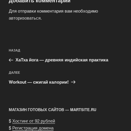
Добавить комментарий
Для отправки комментария вам необходимо
авторизоваться
.
Навигация
Предыдущая
НАЗАД
по
запись:
записям
ХаТха йога — древняя индийская практика
Следующая
ДАЛЕЕ
запись
Workout — сжигай калории!
МАГАЗИН ГОТОВЫХ САЙТОВ — MARTSITE.RU
$
Хостинг от 92 рублей
$
Регистрация домена